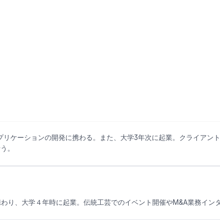
M
アプリケーションの開発に携わる。また、大学3年次に起業。クライアン
行う。
携わり、大学４年時に起業。伝統工芸でのイベント開催やM&A業務イン