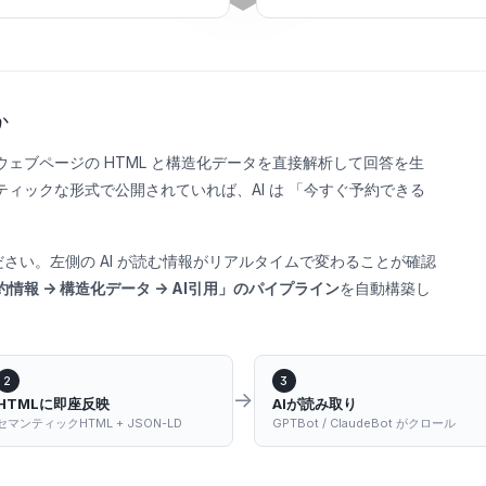
か
I 検索は、ウェブページの HTML と構造化データを直接解析して回答を生
ィックな形式で公開されていれば、AI は 「今すぐ予約できる
さい。左側の AI が読む情報がリアルタイムで変わることが確認
約情報 → 構造化データ → AI引用」のパイプライン
を自動構築し
2
3
→
HTMLに即座反映
AIが読み取り
セマンティックHTML + JSON-LD
GPTBot / ClaudeBot がクロール