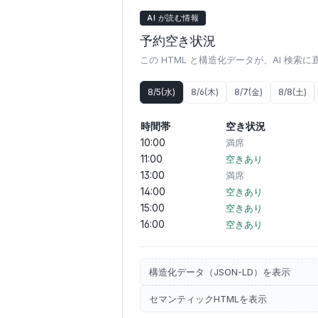
AI が読む情報
予約空き状況
この HTML と構造化データが、AI 検索
8/5(水)
8/6(木)
8/7(金)
8/8(土)
時間帯
空き状況
10:00
満席
11:00
空きあり
13:00
満席
14:00
空きあり
15:00
空きあり
16:00
空きあり
構造化データ（JSON-LD）を表示
セマンティックHTMLを表示