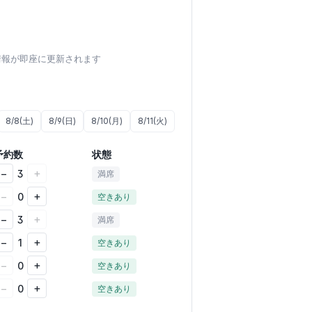
け情報が即座に更新されます
8/8(土)
8/9(日)
8/10(月)
8/11(火)
予約数
状態
−
+
3
満席
−
+
0
空きあり
−
+
3
満席
−
+
1
空きあり
−
+
0
空きあり
−
+
0
空きあり